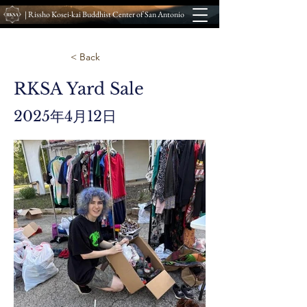
| Rissho Kosei-kai Buddhist Center of San Antonio
< Back
RKSA Yard Sale
2025年4月12日